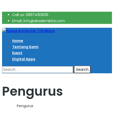
Call us: 08974110836
Email: info@akademikita.com
Home
Tentang Kami
Event
Digital Apps
Search
for:
Pengurus
Home
>
Pengurus