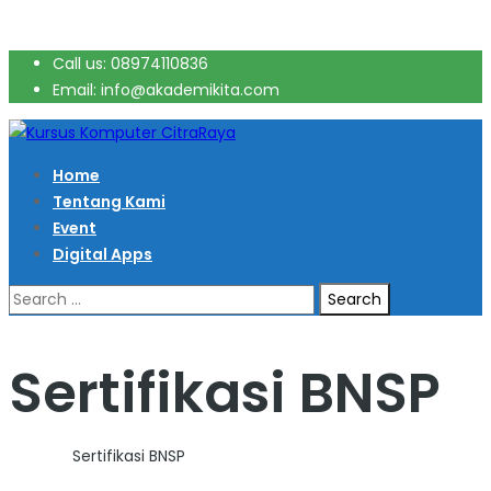
Call us: 08974110836
Email: info@akademikita.com
Home
Tentang Kami
Event
Digital Apps
Search
for:
Sertifikasi BNSP
Home
>
Sertifikasi BNSP