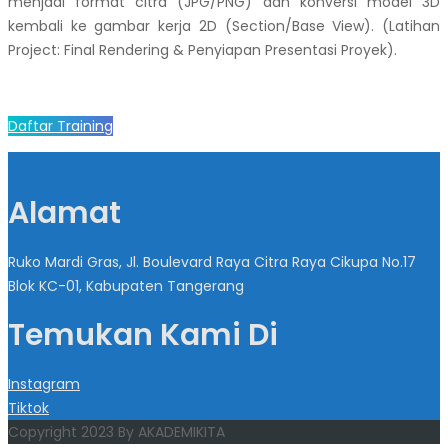
menjadi format citra (JPG/PNG) dan konversi model 3D
kembali ke gambar kerja 2D (Section/Base View). (Latihan
Project: Final Rendering & Penyiapan Presentasi Proyek).
Daftar Training
Alamat
Ruko Mardi Gras, Jl. Boulevard Raya Citra Raya Cikupa No.17
Blok KC-01, Kabupaten Tangerang
Temukan Kami Di
Instagram
Tiktok
Copyright 2023 By AKADEMIKITA