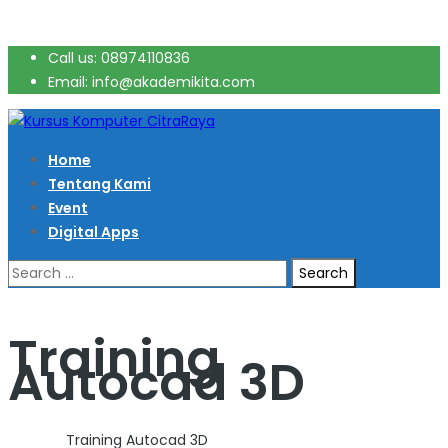
Call us: 08974110836
Email: info@akademikita.com
Home
Tentang Kami
Event
Digital Apps
Search
for:
Training
Autocad 3D
Home
>
Training Autocad 3D