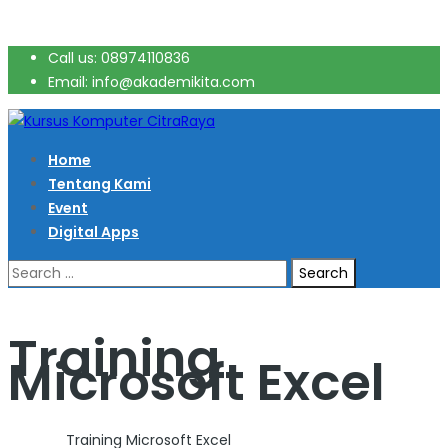
Call us: 08974110836
Email: info@akademikita.com
Home
Tentang Kami
Event
Digital Apps
Search
for:
Training
Microsoft Excel
Home
>
Training Microsoft Excel