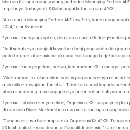
Momen itu juga mengundang perhatian Managing Partner ANF La
terpilihnya Nurhayanti, S.KM sebagai ketua umum APK3L.
“Atas nama Managing Partner ANF Law Firm, kami mengucapka
2024,” ujar Syamsul
Syamsul mengungkapkan, demi atas nama Undang-undang, seju
“Jadi sebaliknya menjadi kewajiban bagi pengusaha dan juga
pada tataran internasional dimana hak tenaga kerja/pekerja in
Syamsul mengingatkan, bahwa, keberadaan K3 itu sangat pen
“Oleh karena itu, diharapkan proses pemenuhannya menjadi l
melalaikan kewajiban tersebut. Tidak terkecuali kepada pemer
atau mendorong terselenggaranya pemenuhan hak pekerja ter
Syamsul Jahidin menyarankan, Organisasi K3 serupa yang lain 
di akui oleh Dirjen Menkumham dan serta mampu menghadirkan
“Dengan ini saya berharap untuk Organisasi K3 APK3L Tanger
K3 lebih baik di masa depan di Republik Indonesia,” tutur harap