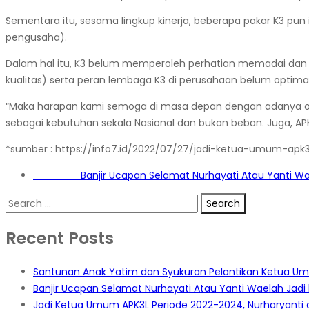
Sementara itu, sesama lingkup kinerja, beberapa pakar K3 
pengusaha).
Dalam hal itu, K3 belum memperoleh perhatian memadai dan k
kualitas) serta peran lembaga K3 di perusahaan belum optimal
“Maka harapan kami semoga di masa depan dengan adanya org
sebagai kebutuhan sekala Nasional dan bukan beban. Juga, AP
*sumber : https://info7.id/2022/07/27/jadi-ketua-umum-apk
Post
Next Post
Banjir Ucapan Selamat Nurhayati Atau Yanti W
navigation
Search
for:
Recent Posts
Santunan Anak Yatim dan Syukuran Pelantikan Ketua U
Banjir Ucapan Selamat Nurhayati Atau Yanti Waelah Jad
Jadi Ketua Umum APK3L Periode 2022-2024, Nurharyanti a