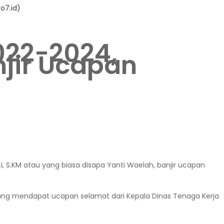
o7.id)
022-2024,
njir Ucapan
 S.KM atau yang biasa disapa Yanti Waelah, banjir ucapan
gsung mendapat ucapan selamat dari Kepala Dinas Tenaga Kerja