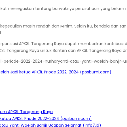
pun ikut menegaskan tentang banyaknya perusahaan yang belum
epedulian masih rendah dan Minim. Selain itu, kendala dan t
.
anisasi APK3L Tangerang Raya dapat memberikan kontribusi da
K3L Tangerang Raya untuk Banten dan APK3L Tangerang Raya Unt
3l-periode-2022-2024-nurharyanti-atau-yanti-waelah-banjir-
aelah Jadi ketua APK3L Priode 2022-2024 (posbumi.com)
mum APK3L Tangerang Raya
i ketua APK3L Priode 2022-2024 (posbumi.com)
tau Yanti Waelah Banjir Ucapan Selamat (info7.id)