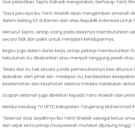
Usai pelantikan, Septo Kalnadi mengatakan, berharap Yanti Wa
2024,
Nurharyanti
“Saya percaya Ibu Yanti Waelah akan mengemban amanah deng
atau
dalam bidang K3 di Banten dan atau Republik Indonesia untuk leb
Yanti
Menurut Septo, setiap orang pada dasarnya membutuhkan seb
Waelah
secara fisik dan psikis untuk menjalani kehidupannya.
Banjir
Ucapan
Begitu juga dalam dunia kerja, setiap pekerja membutuhkan 
Selamat
kebutuhan itu dibebankan atau menjadi tanggung jawab atau k
(info7.id)
“Maka dari itu hak secara yuridis pemenuhannya bisa dituntut
diabaikan oleh pihak lain. meskipun itu, berdasarkan kesepa
keselamatan dan kesehatan selama mereka melakukan aktivitas
Ucapan selamat juga diberikan kepada Yanti Waelah dari pe
Melalui Kasubag TU UPTD Kabupaten Tangerang Muhammad Rid
“Selamat atas terpilihnya Ibu Yanti Waelah sebagai ketua um
dan sejuk serta prinsip musyawarah mufakat dijunjung tinggi,” t