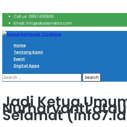
Call us: 08974110836
Email: info@akademikita.com
Home
Tentang Kami
Event
Digital Apps
Search
for:
Jadi Ketua Umum
Nurharyanti atau
Selamat (info7.id