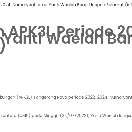
024, Nurharyanti atau Yanti Waelah Banjir Ucapan Selamat (inf
 APK3L Periode 2
 Yanti Waelah Ba
)
kungan (APK3L) Tangerang Raya periode 2022-2024, Nurharyanti,
ia Nusantara (UMN) pada Minggu (24/07/2022), Yanti Waelah lan