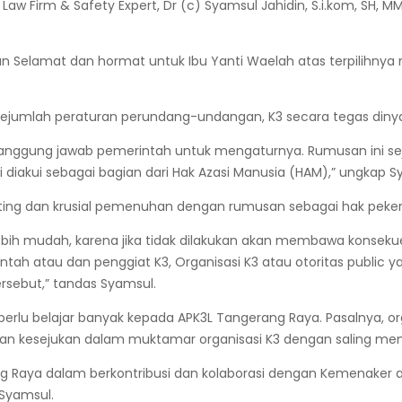
w Firm & Safety Expert, Dr (c) Syamsul Jahidin, S.i.kom, SH, 
n Selamat dan hormat untuk Ibu Yanti Waelah atas terpilihny
mlah peraturan perundang-undangan, K3 secara tegas dinyata
 tanggung jawab pemerintah untuk mengaturnya. Rumusan ini se
i diakui sebagai bagian dari Hak Azasi Manusia (HAM),” ungkap S
ting dan krusial pemenuhan dengan rumusan sebagai hak peker
ebih mudah, karena jika tidak dilakukan akan membawa konseku
intah atau dan penggiat K3, Organisasi K3 atau otoritas publi
sebut,” tandas Syamsul.
perlu belajar banyak kepada APK3L Tangerang Raya. Pasalnya, o
 kesejukan dalam muktamar organisasi K3 dengan saling mengh
ang Raya dalam berkontribusi dan kolaborasi dengan Kemenaker
 Syamsul.