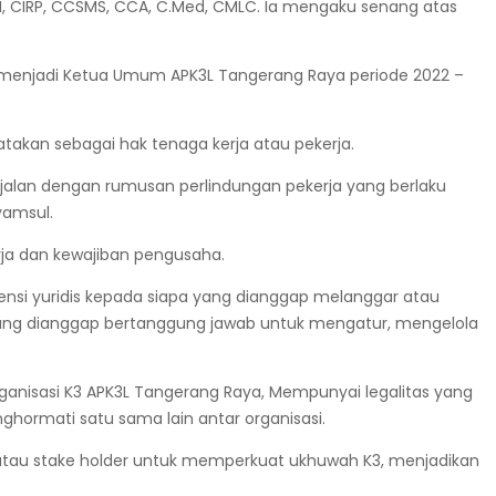
MM, CIRP, CCSMS, CCA, C.Med, CMLC. Ia mengaku senang atas
a menjadi Ketua Umum APK3L Tangerang Raya periode 2022 –
kan sebagai hak tenaga kerja atau pekerja.
jalan dengan rumusan perlindungan pekerja yang berlaku
yamsul.
ja dan kewajiban pengusaha.
ensi yuridis kepada siapa yang dianggap melanggar atau
c yang dianggap bertanggung jawab untuk mengatur, mengelola
rganisasi K3 APK3L Tangerang Raya, Mempunyai legalitas yang
ormati satu sama lain antar organisasi.
 atau stake holder untuk memperkuat ukhuwah K3, menjadikan