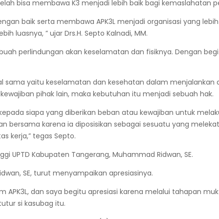
elah bisa membawa K3 menjadi lebih baik bagi kemaslahatan pek
an baik serta membawa APK3L menjadi organisasi yang lebih be
ih luasnya, ” ujar Drs.H. Septo Kalnadi, MM.
uah perlindungan akan keselamatan dan fisiknya. Dengan begi
hal sama yaitu keselamatan dan kesehatan dalam menjalankan a
ewajiban pihak lain, maka kebutuhan itu menjadi sebuah hak.
 kepada siapa yang diberikan beban atau kewajiban untuk melaku
katan bersama karena ia diposisikan sebagai sesuatu yang mele
 kerja,” tegas Septo.
tinggi UPTD Kabupaten Tangerang, Muhammad Ridwan, SE.
wan, SE, turut menyampaikan apresiasinya.
um APK3L, dan saya begitu apresiasi karena melalui tahapan mu
utur si kasubag itu.