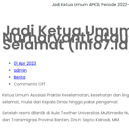
Home
>
2023
>
April
>
1
>
Jadi Ketua Umum APK3L Periode 2022-2
Jadi Ketua Umum
Nurharyanti atau
Selamat (info7.id
01
Apr 2023
admin
Berita
on
Comments Off
Jadi
Ketua Umum Asosiasi Praktisi Keselamatan, kesehatan dan ling
Ketua
selamat, mulai dari Kepala Dinas hingga pakar pengamat.
Umum
APK3L
Setelah resmi dilantik di Aula Teather Universitas Multimed
Periode
dan Transmigrasi Provinsi Banten, Drs.H. Septo Kalnadi, MM.
2022-